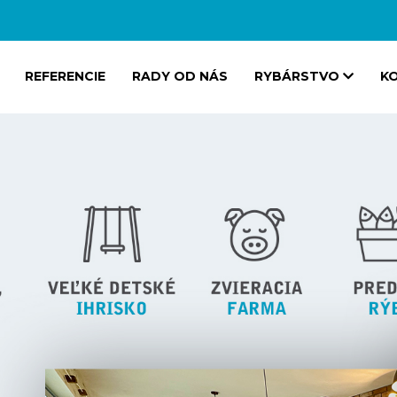
REFERENCIE
RADY OD NÁS
RYBÁRSTVO
K