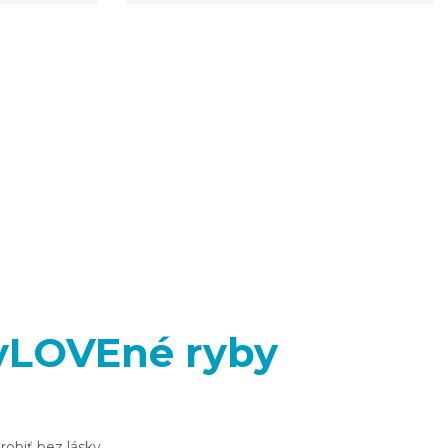
yLOVEné ryby
obiť bez lásky.