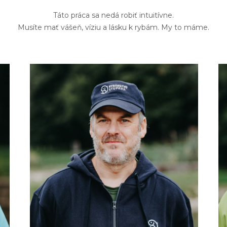
Táto práca sa nedá robiť intuitívne.
Musíte mať vášeň, víziu a lásku k rybám. My to máme.