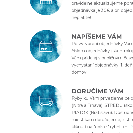
pravidelne aktualizujeme pon
objednávka je 30€ a pri obje
neplatíte!
NAPÍŠEME VÁM
Po vytvorení objednávky Vám 
číslom objednávky (skontroluj
Vám príde aj s približným ča
vychystaní objednávky, 1. d
domov.
DORUČÍME VÁM
Ryby ku Vám privezieme cel
(Nitra a Trnava), STREDU (skoro
PIATOK (Bratislavu). Dostupn
miest kam doručujeme, zistí
kliknutí na "odkaz" rybní trh. 