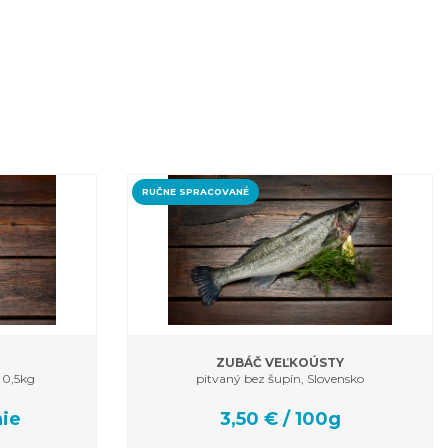
RUČNE SPRACOVANÉ
ZUBÁČ VEĽKOÚSTY
 0,5kg
pitvaný bez šupín, Slovensko
nie
3,50 € / 100g