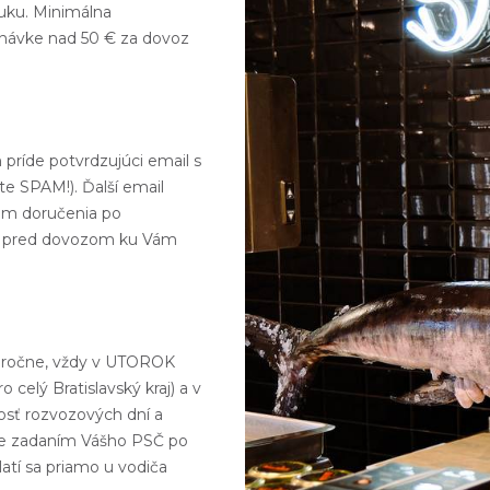
uku. Minimálna
dnávke nad 50 € za dovoz
príde potvrdzujúci email s
te SPAM!). Ďalší email
som doručenia po
eň pred dovozom ku Vám
oročne, vždy v UTOROK
 celý Bratislavský kraj) a v
osť rozvozových dní a
te zadaním Vášho PSČ po
Platí sa priamo u vodiča