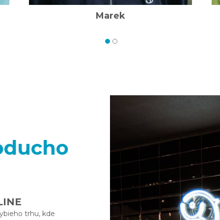
Marek
noducho
LINE
rybieho trhu, kde