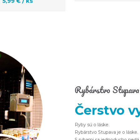
5,99 € / ks
Rybárstvo Stupava
Čerstvo v
Ryby sú o láske.
Rybárstvo Stupava je o láske.
S rybami sa jednoducho nedá r