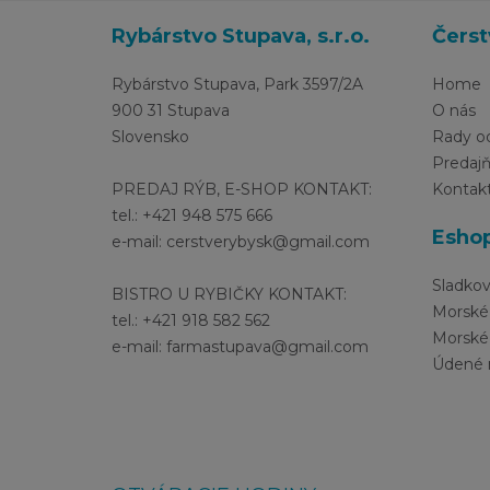
Rybárstvo Stupava, s.r.o.
Čerst
Rybárstvo Stupava, Park 3597/2A
Home
900 31 Stupava
O nás
Slovensko
Rady o
Predaj
PREDAJ RÝB, E-SHOP KONTAKT:
Kontak
tel.: +421 948 575 666
Esho
e-mail: cerstverybysk@gmail.com
Sladko
BISTRO U RYBIČKY KONTAKT:
Morské
tel.: +421 918 582 562
Morské
e-mail: farmastupava@gmail.com
Údené 