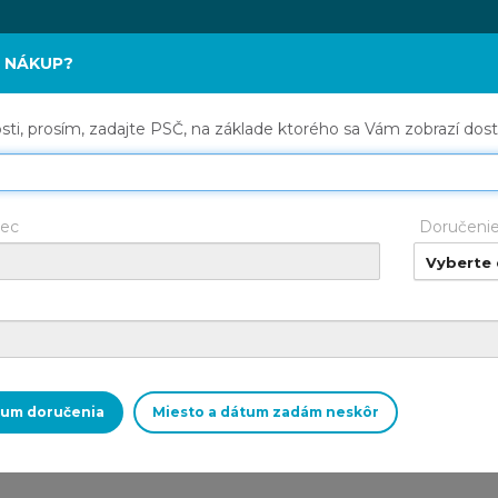
 NÁKUP?
REFERENCIE
RADY OD NÁS
RYBÁRSTVO
K
ti, prosím, zadajte PSČ, na základe ktorého sa Vám zobrazí dos
ec
Doručeni
Vyberte
Žiadne produkty na zobr
átum doručenia
Miesto a dátum zadám neskôr