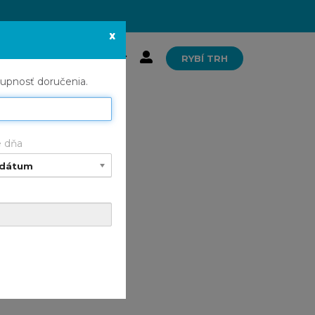
x
RYBÍ TRH
ONTAKT
tupnosť doručenia.
e dňa
 dátum
azenie.