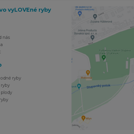
vo vyLOVEné ryby
d nás
ňa
t
p
vodné ryby
 ryby
 plody
ryby