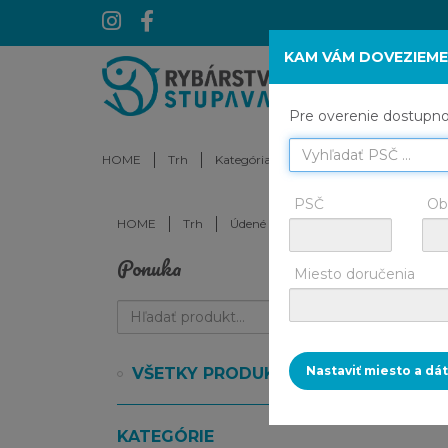
KAM VÁM DOVEZIEME
HOME
O NÁS
Pre overenie dostupnos
HOME
Trh
Kategória
PSČ
Ob
HOME
Trh
Údené ryby
Ponuka
Miesto doručenia
Nastaviť miesto a d
VŠETKY PRODUKTY
KATEGÓRIE