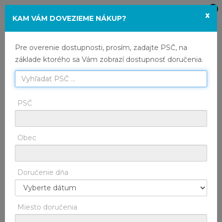
x
TRH
Toggle
KAM VÁM DOVEZIEME NÁKUP?
Tieto stránky využívajú cookies. Ich ďalším
navigation
používaním súhlasíte s využívaním cookies.
HOME
Trh
Kategória
Pre overenie dostupnosti, prosím, zadajte PSČ, na
Prečítajte si informácie o tom, ako cookies
základe ktorého sa Vám zobrazí dostupnosť doručenia.
používame a ako ich používanie môžete odmietnuť
HOME
Trh
nastavením svojho internetového prehliadača.
Ponuka
PSČ
SÚHLASÍM
ODMIETNUŤ
RUČNE SPRACOVANÉ
GDPR
INFORMÁCIE O COOKIES
Obec
Doručenie dňa
Miesto doručenia
PSTRUH DÚHOVÝ
pitvaný, Slovensko