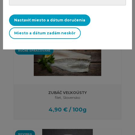
Tuniak
4,65 € / ks
Nastaviť miesto a dátum doručenia
Miesto a dátum zadám neskôr
VHODNÉ PRE DETI
RUČNE SPRACOVANÉ
ZUBÁČ VEĽKOÚSTY
filet, Slovensko
4,90 € / 100g
NOVINKA