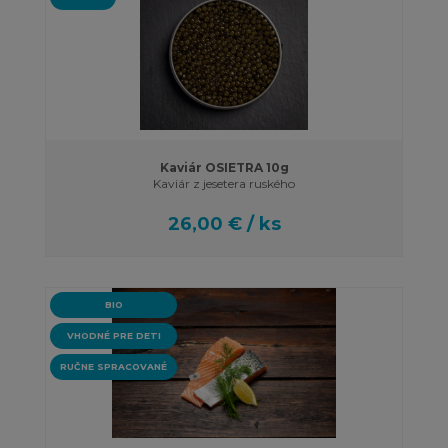
Kaviár OSIETRA 10g
Kaviár z jesetera ruského
26,00 € / ks
BIO
VHODNÉ PRE DETI
RUČNE SPRACOVANÉ