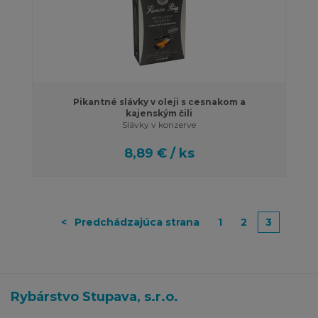
Pikantné slávky v oleji s cesnakom a
kajenským čili
Slávky v konzerve
8,89 € / ks
<
Predchádzajúca strana
1
2
3
Rybárstvo Stupava, s.r.o.