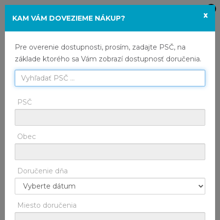
x
TRH
Toggle
KAM VÁM DOVEZIEME NÁKUP?
Tieto stránky využívajú cookies. Ich ďalším
navigation
používaním súhlasíte s využívaním cookies.
HOME
Trh
Kategória
Pre overenie dostupnosti, prosím, zadajte PSČ, na
Prečítajte si informácie o tom, ako cookies
základe ktorého sa Vám zobrazí dostupnosť doručenia.
používame a ako ich používanie môžete odmietnuť
HOME
Trh
Sladkovodné ryby
nastavením svojho internetového prehliadača.
Ponuka
PSČ
SÚHLASÍM
ODMIETNUŤ
RUČNE SPRACOVANÉ
GDPR
INFORMÁCIE O COOKIES
Obec
Doručenie dňa
Miesto doručenia
PSTRUH DÚHOVÝ
pitvaný, Slovensko